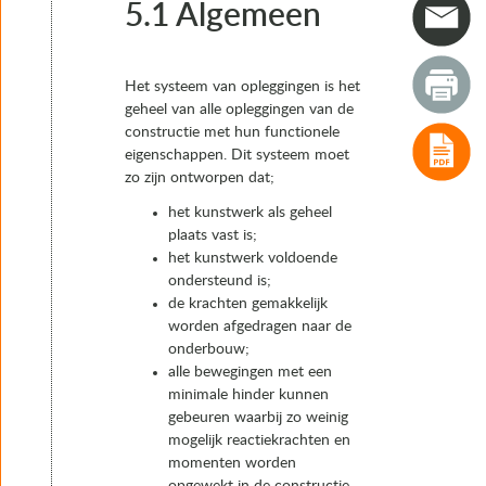
4. Typen opleggingen
5.1 Algemeen
5. Het keuzeproces van oplegsystemen en opleggingen
5.1 Algemeen
5.2 Oplegsystemen met een vast punt
Het systeem van opleggingen is het
5.3 Oplegsystemen zonder vast punt: “drijvend”
geheel van alle opleggingen van de
5.4 Combinatie oplegsystemen
constructie met hun functionele
5.5 Voorbeelden van oplegsystemen
eigenschappen. Dit systeem moet
5.6 Keuze van opleggingen en afschatting ruimtebeslag
zo zijn ontworpen dat;
6. Realisatie
7. Instandhouding
het kunstwerk als geheel
plaats vast is;
het kunstwerk voldoende
ondersteund is;
de krachten gemakkelijk
worden afgedragen naar de
onderbouw;
alle bewegingen met een
minimale hinder kunnen
gebeuren waarbij zo weinig
mogelijk reactiekrachten en
momenten worden
opgewekt in de constructie.