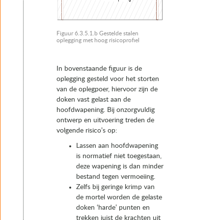
Figuur 6.3.5.1.b Gestelde stalen
oplegging met hoog risicoprofiel
In bovenstaande figuur is de
oplegging gesteld voor het storten
van de oplegpoer, hiervoor zijn de
doken vast gelast aan de
hoofdwapening. Bij onzorgvuldig
ontwerp en uitvoering treden de
volgende risico’s op:
Lassen aan hoofdwapening
is normatief niet toegestaan,
deze wapening is dan minder
bestand tegen vermoeiing.
Zelfs bij geringe krimp van
de mortel worden de gelaste
doken ‘harde’ punten en
trekken juist de krachten uit