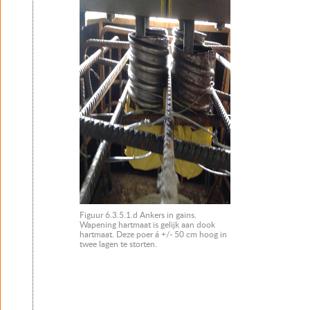
Figuur 6.3.5.1.d Ankers in gains.
Wapening hartmaat is gelijk aan dook
hartmaat. Deze poer á +/- 50 cm hoog in
twee lagen te storten.