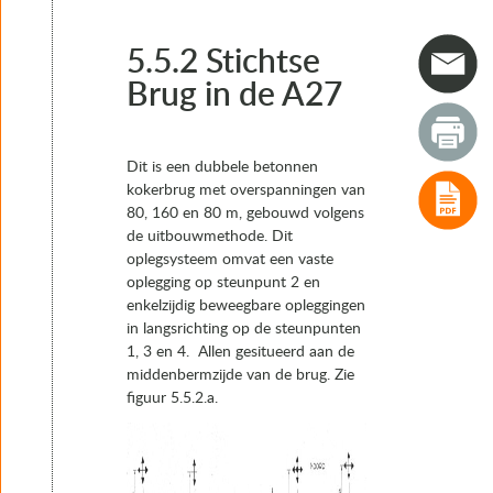
4. Typen opleggingen
5. Het keuzeproces van oplegsystemen en opleggingen
5.1 Algemeen
5.5.2 Stichtse
5.2 Oplegsystemen met een vast punt
Brug in de A27
5.3 Oplegsystemen zonder vast punt: “drijvend”
5.4 Combinatie oplegsystemen
5.5 Voorbeelden van oplegsystemen
Dit is een dubbele betonnen
5.5.1 Stalen plaatliggerbruggen over de Lek bij Hageste
kokerbrug met overspanningen van
5.5.2 Stichtse Brug in de A27
80, 160 en 80 m, gebouwd volgens
5.5.3 Verkeerskokerbrug over de Oosterscheldekering (
de uitbouwmethode. Dit
5.5.4 Brug over de Zuid-Willemsvaart in de N279
oplegsysteem omvat een vaste
5.5.5 Van Brienenoordbrug: Klassiek oplegsysteem voo
oplegging op steunpunt 2 en
5.5.6 Martinus Nijhoffbrug bij Zaltbommel
enkelzijdig beweegbare opleggingen
5.6 Keuze van opleggingen en afschatting ruimtebeslag
in langsrichting op de steunpunten
6. Realisatie
1, 3 en 4. Allen gesitueerd aan de
7. Instandhouding
middenbermzijde van de brug. Zie
figuur 5.5.2.a.