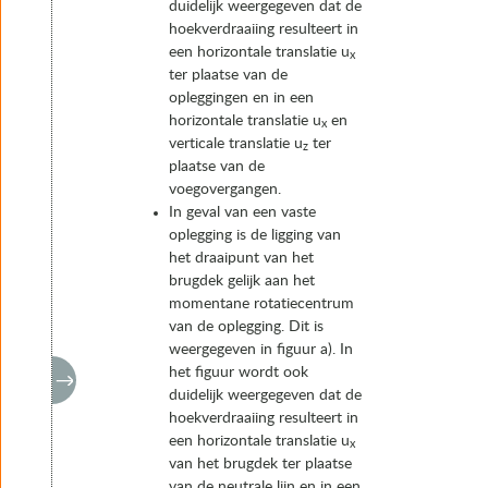
duidelijk weergegeven dat de
hoekverdraaiing resulteert in
een horizontale translatie u
x
ter plaatse van de
opleggingen en in een
horizontale translatie u
en
x
verticale translatie u
ter
z
plaatse van de
voegovergangen.
In geval van een vaste
oplegging is de ligging van
het draaipunt van het
brugdek gelijk aan het
momentane rotatiecentrum
van de oplegging. Dit is
weergegeven in figuur a). In
het figuur wordt ook
duidelijk weergegeven dat de
hoekverdraaiing resulteert in
een horizontale translatie u
x
van het brugdek ter plaatse
van de neutrale lijn en in een