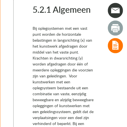
4. Typen opleggingen
5. Het keuzeproces van oplegsystemen en opleggingen
5.2.1 Algemeen
5.1 Algemeen
5.2 Oplegsystemen met een vast punt
5.2.1 Algemeen
Bij oplegsystemen met een vast
5.2.2 Gedrag onder intern opgelegde vervorming (tempe
punt worden de horizontale
5.2.3 Gedrag onder externe belasting
belastingen in langsrichting (x) van
5.3 Oplegsystemen zonder vast punt: “drijvend”
het kunstwerk afgedragen door
5.4 Combinatie oplegsystemen
middel van het vaste punt.
5.5 Voorbeelden van oplegsystemen
Krachten in dwarsrichting (y)
5.6 Keuze van opleggingen en afschatting ruimtebeslag
worden afgedragen door één of
6. Realisatie
meerdere opleggingen die voorzien
7. Instandhouding
zijn van geleidingen. Voor
kunstwerken met een
oplegsysteem bestaande uit een
combinatie van vaste, eenzijdig
beweegbare en alzijdig beweegbare
opleggingen of kunstwerken met
een geleidingssysteem, geldt dat de
verplaatsingen voor een deel zijn
verhinderd of beperkt. Bij een