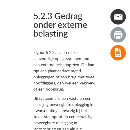
4. Typen opleggingen
5. Het keuzeproces van oplegsystemen en opleggingen
5.1 Algemeen
5.2.3 Gedrag
5.2 Oplegsystemen met een vast punt
onder externe
5.2.1 Algemeen
belasting
5.2.2 Gedrag onder intern opgelegde vervorming (tempe
5.2.3 Gedrag onder externe belasting
5.3 Oplegsystemen zonder vast punt: “drijvend”
5.4 Combinatie oplegsystemen
Figuur 5.2.3.a laat enkele
5.5 Voorbeelden van oplegsystemen
eenvoudige oplegsystemen onder
5.6 Keuze van opleggingen en afschatting ruimtebeslag
een externe belasting zien. Dit kan
6. Realisatie
zijn een plaatviaduct met 4
7. Instandhouding
opleggingen of een brug met twee
hoofdliggers, dan wel een vakwerk
of een boogbrug.
Bij systeem a is een vaste en een
eenzijdig beweegbare oplegging in
dwarsrichting aanwezig bij het
linker steunpunt en een eenzijdig
beweegbare oplegging in
langsrichting en een alzijdig