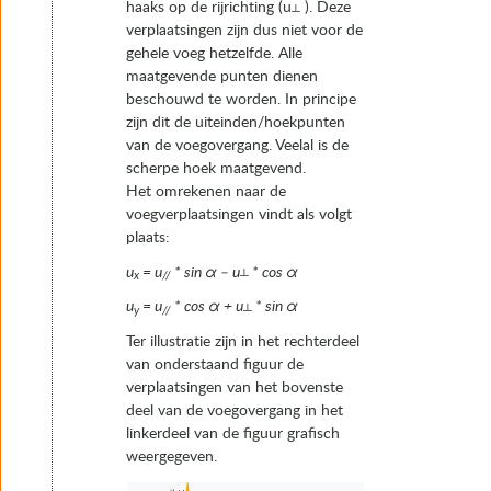
haaks op de rijrichting (u
). Deze
┴
verplaatsingen zijn dus niet voor de
gehele voeg hetzelfde. Alle
maatgevende punten dienen
beschouwd te worden. In principe
zijn dit de uiteinden/hoekpunten
van de voegovergang. Veelal is de
scherpe hoek maatgevend.
Het omrekenen naar de
voegverplaatsingen vindt als volgt
plaats:
u
= u
* sin
α
– u
* cos
α
x
//
┴
u
= u
* cos
α
+ u
* sin
α
y
//
┴
Ter illustratie zijn in het rechterdeel
van onderstaand figuur de
verplaatsingen van het bovenste
deel van de voegovergang in het
linkerdeel van de figuur grafisch
weergegeven.