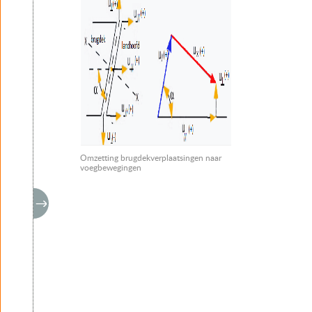
Omzetting brugdekverplaatsingen naar
voegbewegingen