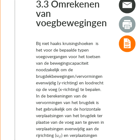
3.1 Bepalen van voegbewegingen
3.3 Omrekenen
3.2 Combineren van voegbewegingen
van
3.3 Omrekenen van voegbewegingen
voegbewegingen
4. Typen voegovergangen
5. Het keuzeproces van voegovergangen
6. Realisatie
7. Instandhouding
Bij niet haaks kruisingshoeken is
het voor de bepaalde typen
voegovergangen voor het toetsen
van de bewegingscapaciteit
noodzakelijk om de
brugdekbewegingen/vervormingen
evenwijdig (y-richting) en loodrecht
op de voeg (x-richting) te bepalen.
In de berekeningen van de
vervormingen van het brugdek is
het gebruikelijk om de horizontale
verplaatsingen van het brugdek ter
plaatse van de voeg aan te geven in
verplaatsingen evenwijdig aan de
rijrichting (u
) en verplaatsingen
//