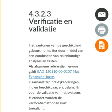
4. Typen voegovergangen
4.1 Concept 1: Nosing Joints
4.2 Concept 2: Vingervoegen
4.3.2.3
4.3 Concept 3: Mattenvoegen
Verificatie en
4.3.1 Kenmerken en toepassingsgebied
validatie
4.3.2 Functionele eigenschappen en levensduur
4.3.2.1 Kritieke punten
4.3.2.2 Aandachtspunten bij toepassing
4.3.2.3 Verificatie en validatie
Het aantonen van de geschiktheid
4.3.3 Gewapende mattenvoegen (concept 3.1)
gebeurt normaliter door middel van
4.3.4 Geperforeerde mat (concept 3.2)
een combinatie van rekenkundige
4.3.5 Gewelfde mattenvoeg (concept 3.3)
analyses en testen.
4.4 Concept 4: Flexibele voegovergangen
Als algemene referentie hiervoor
4.5 Concept 5: Verborgen voegovergangen
geldt
EAD 120110-00-0107 Mat
4.6 Concept 6: Constructies voor integraal kunstwerken
Expansion Joints
4.7 Concept 7: Lamellenvoegen
Daarnaast zijn praktijkervaringen,
5. Het keuzeproces van voegovergangen
indien beschikbaar, erg belangrijk
6. Realisatie
voor de validatie van het systeem.
7. Instandhouding
Hieronder worden de
verificatiemethoden kort
toegelicht: