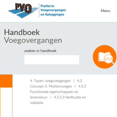
Menu
Handboek
Voegovergangen
zoeken in handboek
Inhoud
4. Typen voegovergangen
4.3
Concept 3: Mattenvoegen
4.3.2
Functionele eigenschappen en
Leeswijzer
levensduur
4.3.2.3 Verificatie en
1. Inleiding voegovergangen
validatie
2. Eisen voor voegovergangen
3. Vervormingen van kunstwerken en voegbewegingen