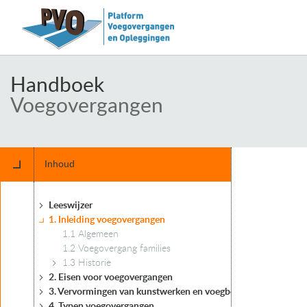
Handboek
Voegovergangen
Inhoud
Leeswijzer
1. Inleiding voegovergangen
1.1 Algemeen
1.2 Voegovergang families
1.3 Historie
2. Eisen voor voegovergangen
3. Vervormingen van kunstwerken en voegbewegingen
4. Typen voegovergangen