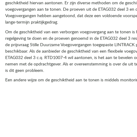
geschiktheid hiervan aantonen. Er zijn diverse methoden om de gesch
voegovergangen aan te tonen. De proeven uit de ETAG032 deel 3 en de
Voegovergangen hebben aangetoond, dat deze een voldoende voorsp
lange-termijn praktijkgedrag.
r
Om de geschiktheid van een verborgen voegovergang aan te tonen is 
regelgeving te doen en de proeven genoemd in de ETAG032 deel 3 res
de prijsvraag Stille Duurzame Voegovergangen toegepaste LINTRACK pr
gemodificeerde deklaag (concept 5.1)
beschikbaar. Als de aanbieder de geschiktheid van een flexibele voeg
agsnede met onderliggend afdichtingselement (concept 5.2)
ETAG032 deel 3 c.q. RTD1007-4 wil aantonen, is het aan te bevelen o
nemen met de opdrachtgever. Als er overeenstemming is over de uit t
is dit geen probleem.
Een andere wijze om de geschiktheid aan te tonen is middels monitoring