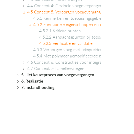
4.4 Concept 4: Flexibele voegovergangen
4.5 Concept 5: Verborgen voegovergangen
4.5.1 Kenmerken en toepassingsgebied
4.5.2 Functionele eigenschappen en ontwerplevensduu
4.5.2.1 Kritieke punten
4.5.2.2 Aandachtspunten bij toepassing
4.5.2.3 Verificatie en validatie
4.5.3 Verborgen voeg met rekspreidende inlage in een 
4.5.4 Met polymeer gemodificeerde bitumen gevulde za
4.6 Concept 6: Constructies voor integraal kunstwerken
4.7 Concept 7: Lamellenvoegen
5. Het keuzeproces van voegovergangen
6. Realisatie
7. Instandhouding