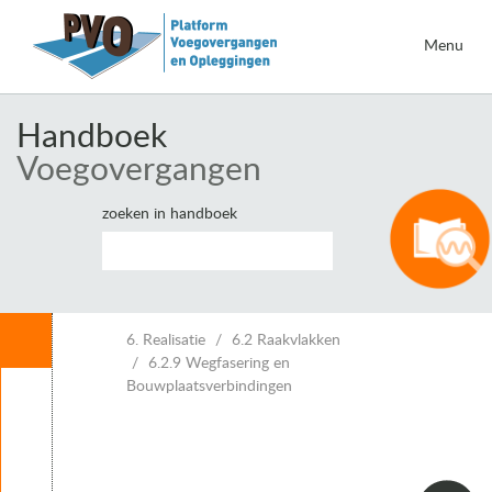
Menu
Handboek
Voegovergangen
zoeken in handboek
Inhoud
6. Realisatie
6.2 Raakvlakken
6.2.9 Wegfasering en
Bouwplaatsverbindingen
Leeswijzer
1. Inleiding voegovergangen
2. Eisen voor voegovergangen
3. Vervormingen van kunstwerken en voegbewegingen