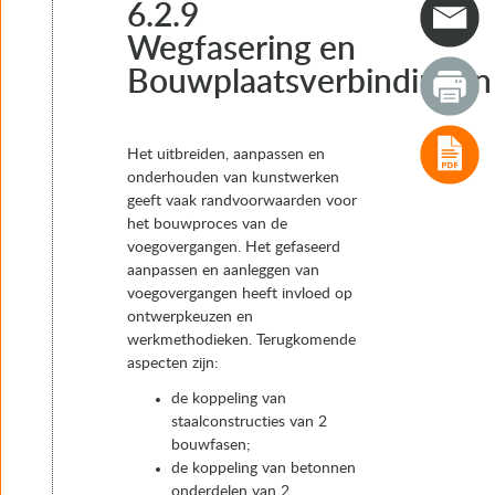
4. Typen voegovergangen
6.2.9
5. Het keuzeproces van voegovergangen
Wegfasering en
6. Realisatie
Bouwplaatsverbindingen
6.1 Processtappen realisatie
6.2 Raakvlakken
6.2.1 Alignement
6.2.2 Verharding
Het uitbreiden, aanpassen en
6.2.3 Voegopening kunstwerk i.r.t. voorinstelling
onderhouden van kunstwerken
6.2.4 Kruisingshoek
geeft vaak randvoorwaarden voor
6.2.5 Schampranden
het bouwproces van de
6.2.6 Stootplaten
voegovergangen. Het gefaseerd
6.2.7 Oplegsysteem
aanpassen en aanleggen van
6.2.8 Onderbouw
voegovergangen heeft invloed op
6.2.9 Wegfasering en Bouwplaatsverbindingen
ontwerpkeuzen en
6.3 Risico’s
werkmethodieken. Terugkomende
6.4 Inkoop
aspecten zijn:
6.5 Fabricage
de koppeling van
6.6 Planning
staalconstructies van 2
6.7 Uitvoering
bouwfasen;
6.8 Keuringen
de koppeling van betonnen
6.9 Opleveren
onderdelen van 2
7. Instandhouding