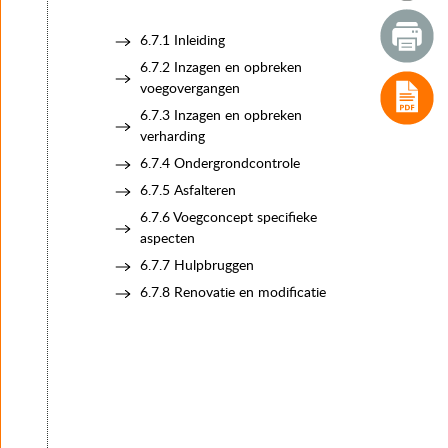
4. Typen voegovergangen
5. Het keuzeproces van voegovergangen
6.7.1 Inleiding
6. Realisatie
6.7.2 Inzagen en opbreken
6.1 Processtappen realisatie
voegovergangen
6.2 Raakvlakken
6.3 Risico’s
6.7.3 Inzagen en opbreken
6.4 Inkoop
verharding
6.5 Fabricage
6.7.4 Ondergrondcontrole
6.6 Planning
6.7.5 Asfalteren
6.7 Uitvoering
6.7.1 Inleiding
6.7.6 Voegconcept specifieke
6.7.2 Inzagen en opbreken voegovergangen
aspecten
6.7.3 Inzagen en opbreken verharding
6.7.7 Hulpbruggen
6.7.4 Ondergrondcontrole
6.7.8 Renovatie en modificatie
6.7.5 Asfalteren
6.7.6 Voegconcept specifieke aspecten
6.7.7 Hulpbruggen
6.7.8 Renovatie en modificatie
6.8 Keuringen
6.9 Opleveren
7. Instandhouding