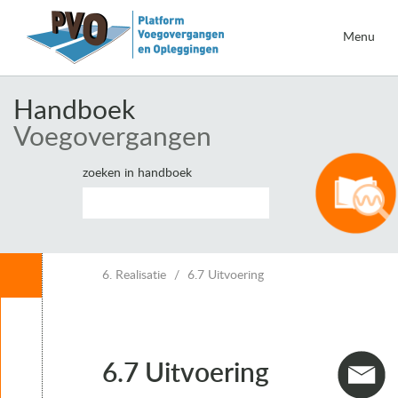
Menu
Handboek
Voegovergangen
zoeken in handboek
Inhoud
6. Realisatie
6.7 Uitvoering
Leeswijzer
1. Inleiding voegovergangen
2. Eisen voor voegovergangen
6.7 Uitvoering
3. Vervormingen van kunstwerken en voegbewegingen