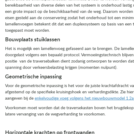
bereikbaarheid van diverse delen van het systeem is onderhoud lastig 
een grote impact op de beschikbaarheid van de weg. Daarom worden
eisen gesteld aan de conservering zodat het onderhoud tot een minimu
lamellenvoegen betekent dit dat een duplexsysteem op basis van een 
toegepast moet worden.
Bouwplaats stuiklassen
Het is mogelijk een lamellenvoeg gefaseerd aan te brengen. De lamell
doorgelast volgens een bepaald protocol. Vermoeiingstechnisch blijven 
positie van de traversebalken dient zodanig ontworpen te worden dat 
spanning door verkeersbelasting krijgen (momenten nulpunt).
Geometrische inpassing
Voor de geometrische inpassing is het voor de juiste krachtafdracht 
afgestemd op de specifieke kruisingshoek en verhardingsdikte. Zie hi
aangeven bij de
enkelvoudige voeg volgens het nieuwbouwmodel 1.2a
Voorkomen moet worden dat de traversekasten boven het brugdekopp
latere vervanging van de wegverharding te voorkomen.
Horizontale krachten op frontwanden