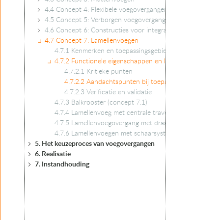
4.4 Concept 4: Flexibele voegovergangen
4.5 Concept 5: Verborgen voegovergangen
4.6 Concept 6: Constructies voor integraal kunstwerken
4.7 Concept 7: Lamellenvoegen
4.7.1 Kenmerken en toepassingsgebied
4.7.2 Functionele eigenschappen en levensduur
4.7.2.1 Kritieke punten
4.7.2.2 Aandachtspunten bij toepassing
4.7.2.3 Verificatie en validatie
4.7.3 Balkrooster (concept 7.1)
4.7.4 Lamellenvoeg met centrale traversebalk (concept 
4.7.5 Lamellenvoegovergang met draaitraversen (concep
4.7.6 Lamellenvoegen met schaarsysteem
5. Het keuzeproces van voegovergangen
6. Realisatie
7. Instandhouding