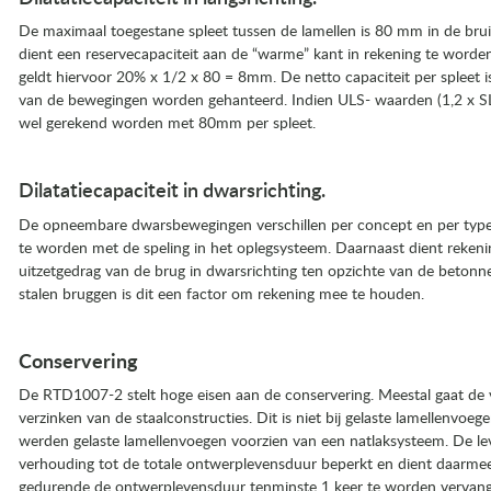
De maximaal toegestane spleet tussen de lamellen is 80 mm in de brui
dient een reservecapaciteit aan de “warme” kant in rekening te word
geldt hiervoor 20% x 1/2 x 80 = 8mm. De netto capaciteit per spleet
van de bewegingen worden gehanteerd. Indien ULS- waarden (1,2 x 
wel gerekend worden met 80mm per spleet.
Dilatatiecapaciteit in dwarsrichting.
De opneembare dwarsbewegingen verschillen per concept en per type
te worden met de speling in het oplegsysteem. Daarnaast dient reke
7.2)
uitzetgedrag van de brug in dwarsrichting ten opzichte van de beton
t 7.3)
stalen bruggen is dit een factor om rekening mee te houden.
Conservering
De RTD1007-2 stelt hoge eisen aan de conservering. Meestal gaat de 
verzinken van de staalconstructies. Dit is niet bij gelaste lamellenvoege
werden gelaste lamellenvoegen voorzien van een natlaksysteem. De lev
verhouding tot de totale ontwerplevensduur beperkt en dient daarm
gedurende de ontwerplevensduur tenminste 1 keer te worden vervan