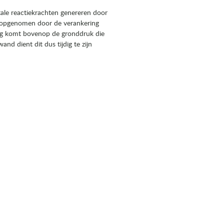
tale reactiekrachten genereren door
en opgenomen door de verankering
ng komt bovenop de gronddruk die
d dient dit dus tijdig te zijn