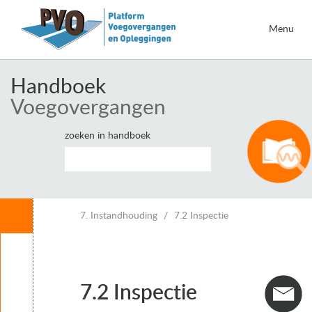
Menu
Handboek
Voegovergangen
zoeken in handboek
Inhoud
7. Instandhouding
7.2 Inspectie
Leeswijzer
1. Inleiding voegovergangen
2. Eisen voor voegovergangen
7.2 Inspectie
3. Vervormingen van kunstwerken en voegbewegingen