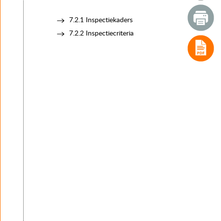
4. Typen voegovergangen
5. Het keuzeproces van voegovergangen
7.2.1 Inspectiekaders
6. Realisatie
7.2.2 Inspectiecriteria
7. Instandhouding
7.1 Inleiding
7.2 Inspectie
7.2.1 Inspectiekaders
7.2.2 Inspectiecriteria
7.3 Schadebeelden
7.4 Analyse & advies
7.5 Onderhoud
7.6 Spoedreparaties