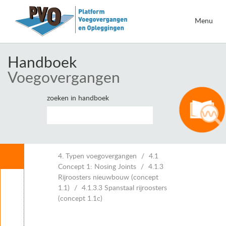
Menu
Handboek
Voegovergangen
zoeken in handboek
Inhoud
4. Typen voegovergangen
4.1
Concept 1: Nosing Joints
4.1.3
Rijroosters nieuwbouw (concept
Leeswijzer
1.1)
4.1.3.3 Spanstaal rijroosters
1. Inleiding voegovergangen
(concept 1.1c)
2. Eisen voor voegovergangen
3. Vervormingen van kunstwerken en voegbewegingen