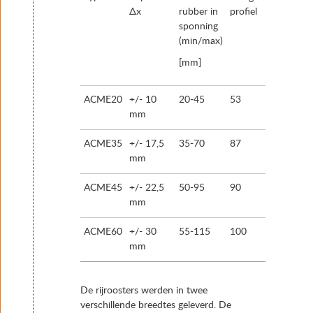
Δx
rubber in
profiel
sponning
(min/max)
[mm]
ACME20
+/- 10
20-45
53
mm
ACME35
+/- 17,5
35-70
87
mm
ACME45
+/- 22,5
50-95
90
mm
ACME60
+/- 30
55-115
100
mm
De rijroosters werden in twee
verschillende breedtes geleverd. De