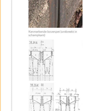
Kenmerkende bovenpet (ontbreekt in
schampkant)