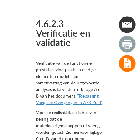
4. Typen voegovergangen
4.1 Concept 1: Nosing Joints
4.2 Concept 2: Vingervoegen
4.3 Concept 3: Mattenvoegen
4.6.2.3
4.4 Concept 4: Flexibele voegovergangen
Verificatie en
4.5 Concept 5: Verborgen voegovergangen
validatie
4.6 Concept 6: Constructies voor integraal kunstwerken
4.6.1 Kenmerken en toepassingsgebied
4.6.2 Functionele eigenschappen en levensduur
4.6.2.1 Kritieke punten
Verificatie van de functionele
4.6.2.2 Aandachtspunten bij toepassing
prestaties vind plaats in eindige
4.6.2.3 Verificatie en validatie
elementen model. Een
4.7 Concept 7: Lamellenvoegen
samenvatting van de uitgevoerde
5. Het keuzeproces van voegovergangen
analyses is te vinden in bijlage A en
6. Realisatie
B van het document
“Toepassing
7. Instandhouding
Voegloze Overgangen in A73-Zuid”
.
Voor de realisatiefase is het van
belang dat de
materiaaleigenschappen uitvoerig
worden getest. Zie hiervoor bijlage
C en D van dit document.