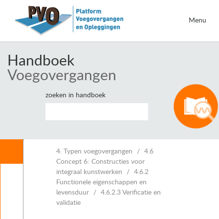
Menu
Handboek
Voegovergangen
zoeken in handboek
Inhoud
4. Typen voegovergangen
4.6
Concept 6: Constructies voor
integraal kunstwerken
4.6.2
Leeswijzer
Functionele eigenschappen en
1. Inleiding voegovergangen
levensduur
4.6.2.3 Verificatie en
2. Eisen voor voegovergangen
validatie
3. Vervormingen van kunstwerken en voegbewegingen