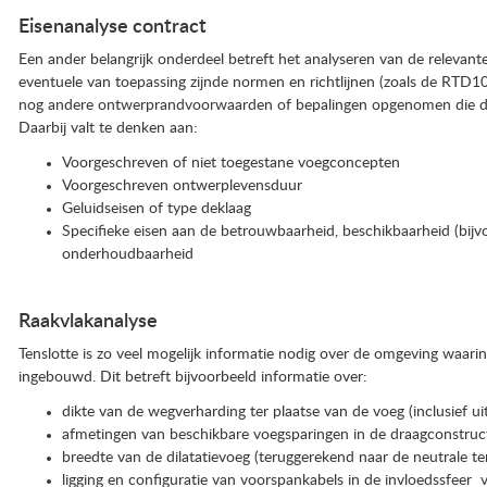
Eisenanalyse contract
Een ander belangrijk onderdeel betreft het analyseren van de relevante
eventuele van toepassing zijnde normen en richtlijnen (zoals de RTD100
nog andere ontwerprandvoorwaarden of bepalingen opgenomen die de 
Daarbij valt te denken aan:
Voorgeschreven of niet toegestane voegconcepten
Voorgeschreven ontwerplevensduur
Geluidseisen of type deklaag
Specifieke eisen aan de betrouwbaarheid, beschikbaarheid (bij
onderhoudbaarheid
Raakvlakanalyse
Tenslotte is zo veel mogelijk informatie nodig over de omgeving waa
ingebouwd. Dit betreft bijvoorbeeld informatie over:
dikte van de wegverharding ter plaatse van de voeg (inclusief ui
afmetingen van beschikbare voegsparingen in de draagconstru
breedte van de dilatatievoeg (teruggerekend naar de neutrale 
ligging en configuratie van voorspankabels in de invloedssfeer