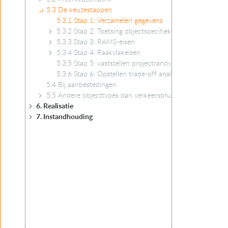
5.3 De keuzestappen
5.3.1 Stap 1: Verzamelen gegevens
5.3.2 Stap 2: Toetsing objectspecifieke functie-eisen
5.3.3 Stap 3: RAMS-eisen
5.3.4 Stap 4: Raakvlakeisen
5.3.5 Stap 5: vaststellen projectrandvoorwaarden
5.3.6 Stap 6: Opstellen trade-off analyse en keuze oplo
5.4 Bij aanbestedingen
5.5 Andere objecttypes dan verkeersbruggen
6. Realisatie
7. Instandhouding