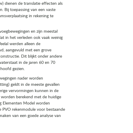
 dienen de translatie effecten als
. Bij toepassing van een vaste
amsverplaatsing in rekening te
voegbewegingen en zijn meestal
dat in het verleden ook vaak weinig
elal werden alleen de
d, aangevuld met een grove
nstructie. Dit blijkt onder andere
swaterstaat in de jaren 60 en 70
hoofd gezien.
ewegingen nader worden
ting) geldt in de meeste gevallen
rige vervormingen kunnen in de
ed worden berekend met de huidige
dig Elementen Model worden
 de PVO rekenmodule voor bestaande
maken van een goede analyse van