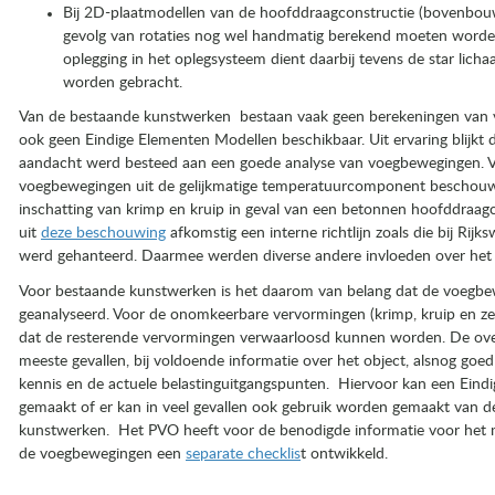
Bij 2D-plaatmodellen van de hoofddraagconstructie (bovenbouw)
gevolg van rotaties nog wel handmatig berekend moeten worden
oplegging in het oplegsysteem dient daarbij tevens de star licha
worden gebracht.
Van de bestaande kunstwerken bestaan vaak geen berekeningen van 
ook geen Eindige Elementen Modellen beschikbaar. Uit ervaring blijkt 
aandacht werd besteed aan een goede analyse van voegbewegingen. Ve
voegbewegingen uit de gelijkmatige temperatuurcomponent beschouw
inschatting van krimp en kruip in geval van een betonnen hoofddraagco
uit
deze beschouwing
afkomstig een interne richtlijn zoals die bij Rijk
werd gehanteerd. Daarmee werden diverse andere invloeden over het 
Voor bestaande kunstwerken is het daarom van belang dat de voegb
geanalyseerd. Voor de onomkeerbare vervormingen (krimp, kruip en zet
dat de resterende vervormingen verwaarloosd kunnen worden. De ove
meeste gevallen, bij voldoende informatie over het object, alsnog go
kennis en de actuele belastinguitgangspunten. Hiervoor kan een Ein
gemaakt of er kan in veel gevallen ook gebruik worden gemaakt van
kunstwerken. Het PVO heeft voor de benodigde informatie voor het 
de voegbewegingen een
separate checklis
t ontwikkeld.