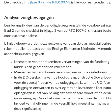
De checklist in
bijlage 3 van de RTD1007-1
is hiervoor een goede hul
Analyse voegbewegingen
Een belangrijk deel van de benodigde gegevens zijn de voegbewegingen
Blad 2 van de checklist in bijlage 3 van de RTD1007-2 is hieraan beste
constructieve analyse.
ssing
Bij nieuwbouw worden deze gegevens vandaag de dag meestal verkre
rekenmodellen op basis van de Eindige Elementen Methode. Hieronder
aandachtspunten gegeven.
Meenemen van onomkeerbare vervormingen van de fundering, zow
middels een geotechnisch rekenmodel
Meenemen van additionele vervormingen van de onderbouw
In de DO-berekening van de hoofddraagconstructie (bovenbo
voor de veerstijfheden van de opleggingen. Later in de UO-fas
opleggingen ontworpen in overleg met de leverancier. Met name
opleggingen is het van belang dat geverifieerd wordt of de ee
nauwkeurig zijn. Voor het constructief ontwerp van de hoofddr
invloed van afwijkingen in de veerstijfheid meestal gering, ma
deze significant zijn.