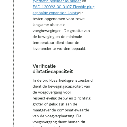
synthetic polymer as binder
en
EAD 120093-00-0107 Flexible plug
asphaltic expansion Joints
zijn
testen opgenomen voor zowel
langzame als snelle
voegbewegingen. De grootte van
de beweging en de minimale
temperatuur dient door de
leverancier te worden bepaald.
Verificatie
dilatatiecapaciteit
In de bruikbaarheidsgrenstoestand
dient de bewegingscapaciteit van
de voegovergang voor
respectievelijk de x,y en z-richting
groter of gelijk zijn aan de
maatgevende combinatiewaarde
van de voegverplaatsing. De
voegovergang dient binnen dit