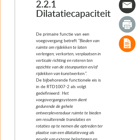
2.2 Functionele eisen
2.2.1
2.2.1 Dilatatiecapaciteit
Dilatatiecapaciteit
2.2.2 Mechanische weerstand tegen interne krachten
2.2.3 Mechanische weerstand tegen verkeersbelasting
2.2.4 Veiligheid en comfort
De primaire functie van een
2.2.5 Minimaliseren van contact- en/of pulsgeluid
voegovergang betreft
“Bieden van
2.2.6 Water keren en afvoeren
ruimte om rijdekken te laten
2.3 RAMS aspecteisen
verlengen, verkorten, verplaatsen in
2.4 Verificatie en validatie van het ontwerp
verticale richting en roteren ten
2.5 Eisen m.b.t. instandhouding
opzichte van de steunpunten en/of
3. Vervormingen van kunstwerken en voegbewegingen
rijdekken van kunstwerken.”.
4. Typen voegovergangen
De bijbehorende functionele eis is
5. Het keuzeproces van voegovergangen
in de RTD1007-2 als volgt
6. Realisatie
gedefinieerd:
Het
7. Instandhouding
voegovergangsysteem dient
gedurende de gehele
ontwerplevensduur ruimte te bieden
om resulterende translaties en
rotaties op te nemen die optreden ter
plaatse van een dilatatievoeg als
gevolg van externe belastingen en