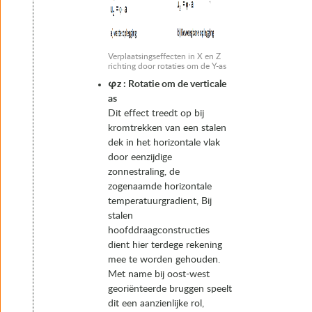
Verplaatsingseffecten in X en Z
richting door rotaties om de Y-as
φz : Rotatie om de verticale
as
Dit effect treedt op bij
kromtrekken van een stalen
dek in het horizontale vlak
door eenzijdige
zonnestraling, de
zogenaamde horizontale
temperatuurgradient, Bij
stalen
hoofddraagconstructies
dient hier terdege rekening
mee te worden gehouden.
Met name bij oost-west
georiënteerde bruggen speelt
dit een aanzienlijke rol,