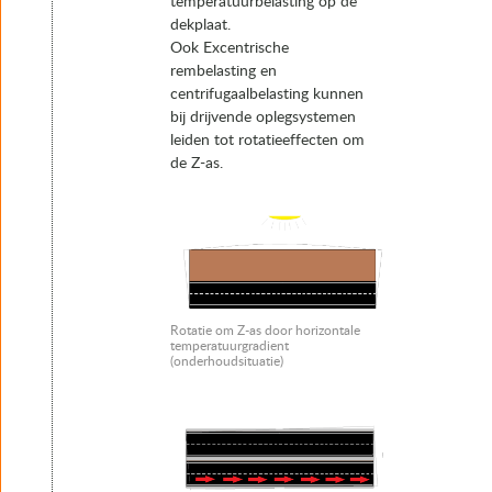
temperatuurbelasting op de
dekplaat.
Ook Excentrische
rembelasting en
centrifugaalbelasting kunnen
bij drijvende oplegsystemen
leiden tot rotatieeffecten om
de Z-as.
Rotatie om Z-as door horizontale
temperatuurgradient
(onderhoudsituatie)