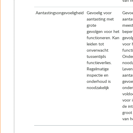
van h
Aantastingsongevoeligheid
Gevoelig voor
Gevoe
aantasting met
aantas
grote
meest
gevolgen voor het
beper
functioneren. Kan
gevol
leiden tot
voor 
onverwacht
funct
tussentijds
Onder
functieverlies.
noodza
Regelmatige
Leven
inspectie en
aanta
onderhoud is
gevoe
noodzakelijk
onder
voldo
voor 
de int
groot
van h