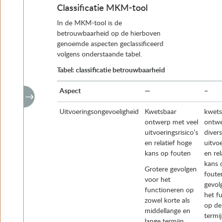
Classificatie MKM-tool
In de MKM-tool is de
betrouwbaarheid op de hierboven
genoemde aspecten geclassificeerd
volgens onderstaande tabel.
Tabel: classificatie betrouwbaarheid
Aspect
—
–
Uitvoeringsongevoeligheid
Kwetsbaar
kwets
ontwerp met veel
ontw
uitvoeringsrisico’s
diver
en relatief hoge
uitvoe
kans op fouten
en rel
kans 
Grotere gevolgen
foute
voor het
gevol
functioneren op
het f
zowel korte als
op de
middellange en
termi
lange termijn