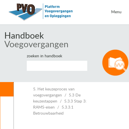
Menu
Handboek
Voegovergangen
zoeken in handboek
Inhoud
5. Het keuzeproces van
voegovergangen
5.3 De
keuzestappen
5.3.3 Stap 3:
Leeswijzer
RAMS-eisen
5.3.3.1
1. Inleiding voegovergangen
Betrouwbaarheid
2. Eisen voor voegovergangen
3. Vervormingen van kunstwerken en voegbewegingen