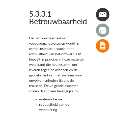
4. Typen voegovergangen
5. Het keuzeproces van voegovergangen
5.1 Inleiding
5.3.3.1
5.2 Meerkeuzematrix
Betrouwbaarheid
5.3 De keuzestappen
5.3.1 Stap 1: Verzamelen gegevens
5.3.2 Stap 2: Toetsing objectspecifieke functie-eisen
De betrouwbaarheid van
5.3.3 Stap 3: RAMS-eisen
voegovergangsystemen wordt in
5.3.3.1 Betrouwbaarheid
eerste instantie bepaald door
5.3.3.2 Beschikbaarheid
robuustheid van het ontwerp. Dit
5.3.3.3 Onderhoudbaarheid en vervangbaarheid
bepaalt in principe in hoge mate de
5.3.3.4 Veiligheid
weerstand die het systeem kan
5.3.4 Stap 4: Raakvlakeisen
leveren tegen belastingen en de
5.3.5 Stap 5: vaststellen projectrandvoorwaarden
gevoeligheid van het systeem voor
5.3.6 Stap 6: Opstellen trade-off analyse en keuze oplo
onvolkomenheden tijdens de
5.4 Bij aanbestedingen
realisatie. De volgende aspecten
5.5 Andere objecttypes dan verkeersbruggen
spelen daarin een belangrijke rol
6. Realisatie
7. Instandhouding
materiaalkeuze
robuustheid van de
verankering