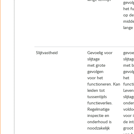
gevol
het f
op de
midde
lange
Slijtvastheid
Gevoelig voor
gevoe
slijtage
slijtag
met grote
met b
gevolgen
gevol
voor het
het
functioneren. Kan
funct
leiden tot
Leven
tussentijds
slijta
functieverlies.
onder
Regelmatige
voldo
inspectie en
voor 
onderhoud is
de int
noodzakelijk
groot