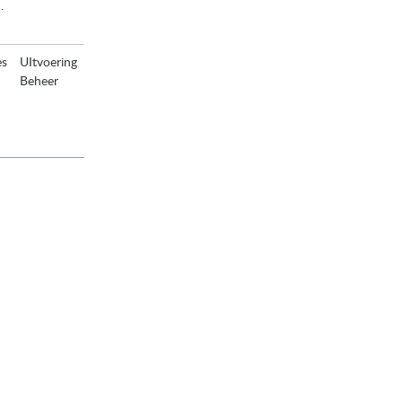
.
es
UItvoering
Beheer