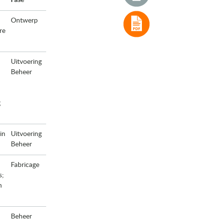
Fase
Ontwerp
re
Uitvoering
Beheer
g
in
Uitvoering
Beheer
Fabricage
s;
n
Beheer