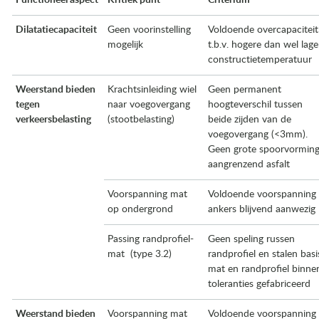
Functioneel
aspect
Kritiek punt
Criterium
Dilatatiecapaciteit
Geen voorinstelling
Voldoende overcapaciteit
mogelijk
t.b.v. hogere dan wel lage
constructietemperatuur
Weerstand bieden
Krachtsinleiding wiel
Geen permanent
tegen
naar voegovergang
hoogteverschil tussen
verkeersbelasting
(stootbelasting)
beide zijden van de
voegovergang (<3mm).
Geen grote spoorvormin
aangrenzend asfalt
Voorspanning mat
Voldoende voorspanning 
op ondergrond
ankers blijvend aanwezig
Passing randprofiel-
Geen speling russen
mat (type 3.2)
randprofiel en stalen basi
mat en randprofiel binne
toleranties gefabriceerd
Weerstand bieden
Voorspanning mat
Voldoende voorspanning