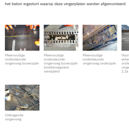
het beton ingestort waarop deze vingerplaten werden afgemonteerd.
Meervoudige
Meervoudige
Voor
Meervoudige
ondersteunde
ondersteunde
enke
ondersteunde
vingervoeg onderzijde
vingervoeg bovenzijde
onde
vingervoeg bovenzijde
(middensegment
ving
verwijderd
2.2a
Uitkragende
vingervoeg