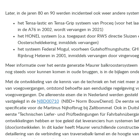
Later, in de jaren 80 en 90 werden incidenteel ook weer andere system
het Tensa-lastic en Tensa-Grip systeem van Proceq (voor het la
in de A76 in 2002, wordt vervangen in 2021)
het HONEL systeem (o.a. toegepast door RWS directie Sluizen 
Oosterscheldekering, inmiddels vervangen)
het systeem Federal Mogul, voorheen Gutehoffnungshutte; GHH,
Rijnbrug Heteren in 2001, inmiddels vervangen door vingervoeg
Meer informatie over het eerste generatie Maurer balkroostersysteem
nog steeds voor kunnen komen in oude bruggen, is in de bijlagen onde
Met de ontwikkeling van de kennis van de techniek en het niet meer z
van voegovergangen, ontstond behoefte aan eenduidige regelgeving 
voegovergangen. De allereerste eisen die in Nederland werden geste
vastgelegd in de
NBD00710
(NBD= Norm BouwDienst). De eerste vers
specificatie voor de Martinus Nijhofbrug bij Zaltbommel. Ook in Duits
eerste “Technischen Liefer- und Prüfbedingungen für Fahrbahnübergä
ontwikkelingen hebben er toe geleid dat leveranciers hun systemen li
(door)ontwikkelen. In dit kader heeft Maurer verschillende constructied
detaillering van de verbinding van traversebalk-lamel en de hoogte van 