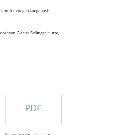
en lamellenvoegen toegepast:
orheen Glacier Sollinger Hutte,
PDF
Proceq Tensalastic brochure