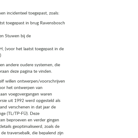
en incidenteel toegepast, zoals:
atst toegepast in brug Ravensbosch
en Stuwen bij de
 (voor het laatst toegepast in de
)
 en andere oudere systemen, die
raan deze pagina te vinden.
elf willen ontwerpen/voorschrijven
voor het ontwerpen van
ld aan voegovergangen waren
ie uit 1992 werd opgesteld als
land verschenen in dat jaar de
nge (TL/TP-FÜ). Deze
eten beproeven en verder gingen
etails geoptimaliseerd, zoals de
de traversebalk, die bepalend zijn