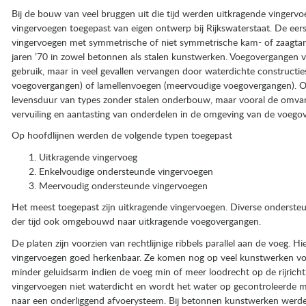
Bij de bouw van veel bruggen uit die tijd werden uitkragende vinger
vingervoegen toegepast van eigen ontwerp bij Rijkswaterstaat. De eers
vingervoegen met symmetrische of niet symmetrische kam- of zaagta
jaren ’70 in zowel betonnen als stalen kunstwerken. Voegovergangen va
gebruik, maar in veel gevallen vervangen door waterdichte constructies
voegovergangen) of lamellenvoegen (meervoudige voegovergangen). O
levensduur van types zonder stalen onderbouw, maar vooral de omvan
vervuiling en aantasting van onderdelen in de omgeving van de voego
Op hoofdlijnen werden de volgende typen toegepast
Uitkragende vingervoeg
Enkelvoudige ondersteunde vingervoegen
Meervoudig ondersteunde vingervoegen
Het meest toegepast zijn uitkragende vingervoegen. Diverse onderste
der tijd ook omgebouwd naar uitkragende voegovergangen.
De platen zijn voorzien van rechtlijnige ribbels parallel aan de voeg. Hi
vingervoegen goed herkenbaar. Ze komen nog op veel kunstwerken vo
minder geluidsarm indien de voeg min of meer loodrecht op de rijrichti
vingervoegen niet waterdicht en wordt het water op gecontroleerde 
naar een onderliggend afvoerysteem. Bij betonnen kunstwerken werden