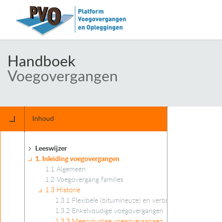
Handboek
Voegovergangen
Inhoud
Leeswijzer
1. Inleiding voegovergangen
1.1 Algemeen
1.2 Voegovergang families
1.3 Historie
1.3.1 Flexibele (bitumineuze) en verborgen voegoverga
1.3.2 Enkelvoudige voegovergangen
1.3.3 Meervoudige voegovergangen