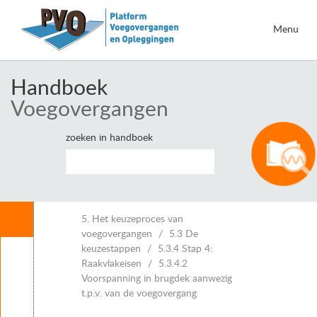
Menu
Handboek
Voegovergangen
zoeken in handboek
Inhoud
5. Het keuzeproces van
voegovergangen
5.3 De
keuzestappen
5.3.4 Stap 4:
Leeswijzer
Raakvlakeisen
5.3.4.2
1. Inleiding voegovergangen
Voorspanning in brugdek aanwezig
2. Eisen voor voegovergangen
t.p.v. van de voegovergang
3. Vervormingen van kunstwerken en voegbewegingen