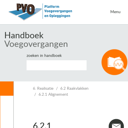
Menu
Handboek
Voegovergangen
zoeken in handboek
Inhoud
6. Realisatie
6.2 Raakvlakken
6.2.1 Alignement
Leeswijzer
1. Inleiding voegovergangen
2. Eisen voor voegovergangen
3. Vervormingen van kunstwerken en voegbewegingen
6.2.1