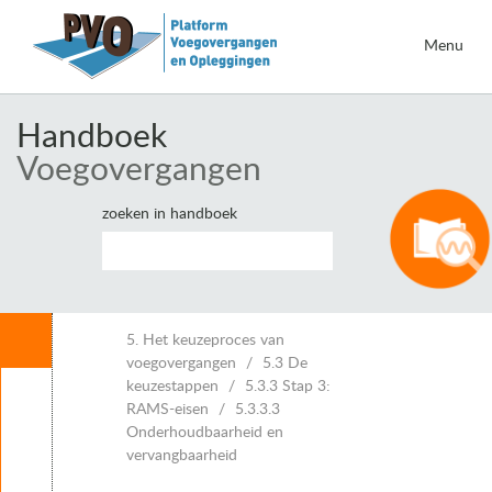
Menu
Handboek
Voegovergangen
zoeken in handboek
Inhoud
5. Het keuzeproces van
voegovergangen
5.3 De
keuzestappen
5.3.3 Stap 3:
Leeswijzer
RAMS-eisen
5.3.3.3
1. Inleiding voegovergangen
Onderhoudbaarheid en
2. Eisen voor voegovergangen
vervangbaarheid
3. Vervormingen van kunstwerken en voegbewegingen