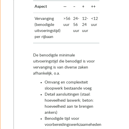
Aspect
—
–
+
++
Vervanging
>56
24-
12-
<12
(benodigde
uur
56
24
uur
uitvoeringstijd)
uur
uur
per rijbaan
De benodigde minimale
uitvoeringstijd die benodigd is voor
vervanging is van diverse zaken
afhankelijk, o.a.
Omvang en complexiteit
sloopwerk bestaande voeg
Detail aansluitingen (staal:
hoeveelheid laswerk; beton:
hoeveelheid aan te brengen
ankers)
Benodigde tijd voor
voorbereidingswerkzaameheden