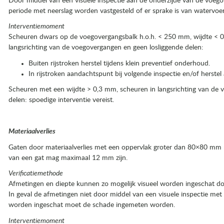
Door middel van een visuele inspectie aan de onderzijde van de voego
periode met neerslag worden vastgesteld of er sprake is van watervoe
Interventiemoment
Scheuren dwars op de voegovergangsbalk h.o.h. < 250 mm, wijdte < 0
langsrichting van de voegovergangen en geen losliggende delen:
Buiten rijstroken herstel tijdens klein preventief onderhoud.
In rijstroken aandachtspunt bij volgende inspectie en/of herste
Scheuren met een wijdte > 0,3 mm, scheuren in langsrichting van de 
delen: spoedige interventie vereist.
Materiaalverlies
Gaten door materiaalverlies met een oppervlak groter dan 80×80 mm
van een gat mag maximaal 12 mm zijn.
Verificatiemethode
Afmetingen en diepte kunnen zo mogelijk visueel worden ingeschat doo
In geval de afmetingen niet door middel van een visuele inspectie me
worden ingeschat moet de schade ingemeten worden.
Interventiemoment