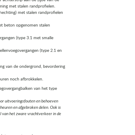
 achterstrip aan de zijde van de
ning met stalen randprofielen.
hechting) met stalen randprofielen
het beton opgenomen stalen
gangen (type 3.1 met smalle
ellenvoegovergangen (type 2.1 en
ming van de ondergrond, bevordering
euren noch afbrokkelen.
egovergangbalken van het type
voor uitvoeringsfouten en behoeven
cheuren en afgebroken delen. Ook is
l van het zware vrachtverkeer in de