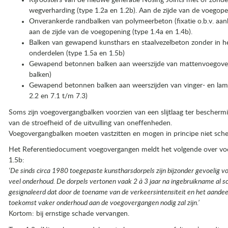
Rijroosters van de nieuwe generatie Nosing Joints met of zonder
wegverharding (type 1.2a en 1.2b). Aan de zijde van de voegope
Onverankerde randbalken van polymeerbeton (fixatie o.b.v. aan
aan de zijde van de voegopening (type 1.4a en 1.4b).
Balken van gewapend kunsthars en staalvezelbeton zonder in 
onderdelen (type 1.5a en 1.5b)
Gewapend betonnen balken aan weerszijde van mattenvoegover
balken)
Gewapend betonnen balken aan weerszijden van vinger- en lam
2.2 en 7.1 t/m 7.3)
Soms zijn voegovergangbalken voorzien van een slijtlaag ter bescher
van de stroefheid of de uitvulling van oneffenheden.
Voegovergangbalken moeten vastzitten en mogen in principe niet sch
Het Referentiedocument voegovergangen meldt het volgende over vo
1.5b:
‘De sinds circa 1980 toegepaste kunstharsdorpels zijn bijzonder gevoelig 
veel onderhoud. De dorpels vertonen vaak 2 à 3 jaar na ingebruikname al s
gesignaleerd dat door de toename van de verkeersintensiteit en het aandee
toekomst vaker onderhoud aan de voegovergangen nodig zal zijn.’
Kortom: bij ernstige schade vervangen.