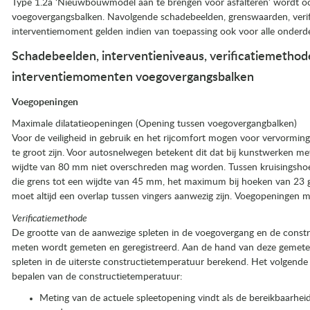
Type 1.2a ‘Nieuwbouwmodel aan te brengen voor asfalteren’ wordt o
voegovergangsbalken. Navolgende schadebeelden, grenswaarden, veri
interventiemoment gelden indien van toepassing ook voor alle onderd
Schadebeelden, interventieniveaus, verificatiemethod
interventiemomenten voegovergangsbalken
Voegopeningen
Maximale dilatatieopeningen (Opening tussen voegovergangbalken)
Voor de veiligheid in gebruik en het rijcomfort mogen voor vervorming
te groot zijn. Voor autosnelwegen betekent dit dat bij kunstwerken me
wijdte van 80 mm niet overschreden mag worden. Tussen kruisingsho
die grens tot een wijdte van 45 mm, het maximum bij hoeken van 23 g
moet altijd een overlap tussen vingers aanwezig zijn. Voegopeningen 
Verificatiemethode
De grootte van de aanwezige spleten in de voegovergang en de cons
meten wordt gemeten en geregistreerd. Aan de hand van deze gemeten
spleten in de uiterste constructietemperatuur berekend. Het volgende i
bepalen van de constructietemperatuur:
Meting van de actuele spleetopening vindt als de bereikbaarheid