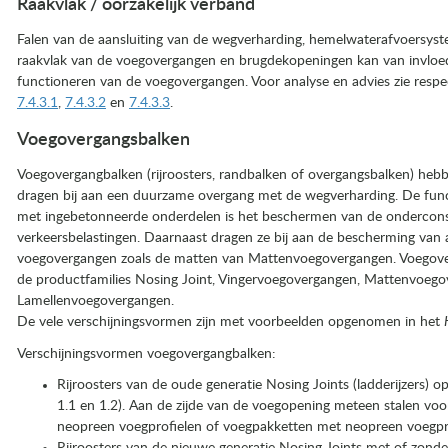
Raakvlak / oorzakelijk verband
Falen van de aansluiting van de wegverharding, hemelwaterafvoersys
raakvlak van de voegovergangen en brugdekopeningen kan van invloed 
functioneren van de voegovergangen. Voor analyse en advies zie respe
7.4.3.1
,
7.4.3.2
en
7.4.3.3
.
Voegovergangsbalken
Voegovergangbalken (rijroosters, randbalken of overgangsbalken) heb
overgangen
dragen bij aan een duurzame overgang met de wegverharding. De fun
met ingebetonneerde onderdelen is het beschermen van de ondercons
verkeersbelastingen. Daarnaast dragen ze bij aan de bescherming va
voegovergangen zoals de matten van Mattenvoegovergangen. Voegove
de productfamilies Nosing Joint, Vingervoegovergangen, Mattenvoeg
Lamellenvoegovergangen.
De vele verschijningsvormen zijn met voorbeelden opgenomen in het
Verschijningsvormen voegovergangbalken:
Rijroosters van de oude generatie Nosing Joints (ladderijzers
1.1 en 1.2). Aan de zijde van de voegopening meteen stalen vo
neopreen voegprofielen of voegpakketten met neopreen voegpro