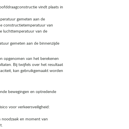
ofddraagconstructie vindt plaats in
mperatuur gemeten aan de
de constructietemperatuur van
e luchttemperatuur van de
atuur gemeten aan de binnenzijde
lden opgenomen van het berekenen
aten. Bij twijfels over het resultaat
paciteit, kan gebruikgemaakt worden
ende bewegingen en optredende
co voor verkeersveiligheid:
len noodzaak en moment van
t.