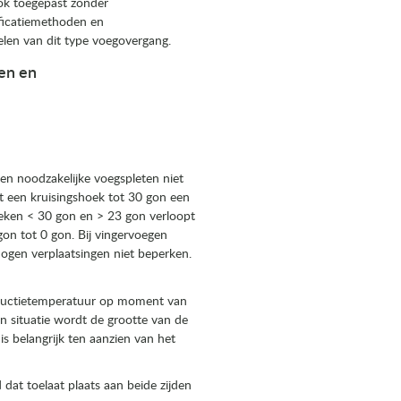
ok toegepast zonder
ficatiemethoden en
elen van dit type voegovergang.
en en
en noodzakelijke voegspleten niet
t een kruisingshoek tot 30 gon een
eken < 30 gon en > 23 gon verloopt
on tot 0 gon. Bij vingervoegen
mogen verplaatsingen niet beperken.
tructietemperatuur op moment van
 situatie wordt de grootte van de
s belangrijk ten aanzien van het
 dat toelaat plaats aan beide zijden