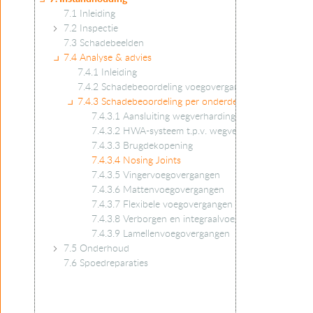
7.1 Inleiding
7.2 Inspectie
7.3 Schadebeelden
7.4 Analyse & advies
7.4.1 Inleiding
7.4.2 Schadebeoordeling voegovergangen algemeen
7.4.3 Schadebeoordeling per onderdeel
7.4.3.1 Aansluiting wegverharding – voegovergang
7.4.3.2 HWA-systeem t.p.v. wegverharding en voeg
7.4.3.3 Brugdekopening
7.4.3.4 Nosing Joints
7.4.3.5 Vingervoegovergangen
7.4.3.6 Mattenvoegovergangen
7.4.3.7 Flexibele voegovergangen
7.4.3.8 Verborgen en integraalvoegovergangen
7.4.3.9 Lamellenvoegovergangen
7.5 Onderhoud
7.6 Spoedreparaties