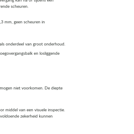
vergang kan na of tijdens een
rende scheuren.
,3 mm, geen scheuren in
l als onderdeel van groot onderhoud.
voegovergangsbalk en losliggende
 mogen niet voorkomen. De diepte
r middel van een visuele inspectie.
t voldoende zekerheid kunnen