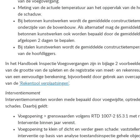
van de voegovergang.
Meting van de actuele temperatuur aan het oppervlak van de ho
de schaduw.
Bij betonnen kunstwerken wordt de gemiddelde constructiete
onderzijde van de bovenbouw. Als alternatief mag de gemiddel
betonnen kunstwerken ook worden bepaald door de gemiddeld
afgelopen 2 dagen te bepalen.
Bij stalen kunstwerken wordt de gemiddelde constructietemper
van de hoofdliggers.
In het Handboek Inspectie Voegovergangen zijn in bijlage 2 voorbee
van de grootte van de spleten en de registratie van meet- en rekenresult
van een eenvoudige berekening, bijvoorbeeld door gebrek aan over­ca
van de
‘Rekentool verplaatsingen’
.
Interventiemoment
Interventiemomenten worden mede bepaald door voegwijdte, optred
schades. Daarbij geldt:
Voegopening > grenswaarden volgens RTD 1007-2 §5.3.1 met risi
Interventie binnen jaar vereist.
Voegopening te klein of dicht en verder geen schade: vaststel
interventie op basis van analyse toestandsinspectie gehele objec