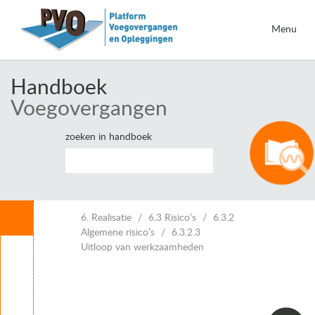
Menu
Handboek
Voegovergangen
zoeken in handboek
Inhoud
6. Realisatie
6.3 Risico’s
6.3.2
Algemene risico’s
6.3.2.3
Uitloop van werkzaamheden
Leeswijzer
1. Inleiding voegovergangen
2. Eisen voor voegovergangen
3. Vervormingen van kunstwerken en voegbewegingen