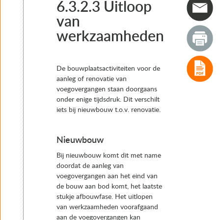
4. Typen voegovergangen
6.3.2.3 Uitloop
5. Het keuzeproces van voegovergangen
van
6. Realisatie
werkzaamheden
6.1 Processtappen realisatie
6.2 Raakvlakken
6.3 Risico’s
6.3.1 Inleiding
De bouwplaatsactiviteiten voor de
6.3.2 Algemene risico’s
aanleg of renovatie van
6.3.2.1 Verificatie en Validatie
voegovergangen staan doorgaans
6.3.2.2 Levertijden
onder enige tijdsdruk. Dit verschilt
6.3.2.3 Uitloop van werkzaamheden
iets bij nieuwbouw t.o.v. renovatie.
6.3.2.4 Budget bij aanbesteding
6.3.2.5 Demarcatie werkzaamheden
6.3.3 Nosing joints (voegfamilie 1)
Nieuwbouw
6.3.4 Vingervoegen (voegfamilie 2)
Bij nieuwbouw komt dit met name
6.3.5 Mattenvoegen (Voegfamilie 3)
doordat de aanleg van
6.3.6 Flexibele voegovergangen (voegfamilie 4)
voegovergangen aan het eind van
6.3.7 Verborgen voegovergangen (voegfamilie 5)
de bouw aan bod komt, het laatste
6.3.8 Lamellenvoegen (voegfamilie 7)
stukje afbouwfase. Het uitlopen
6.4 Inkoop
van werkzaamheden voorafgaand
6.5 Fabricage
aan de voegovergangen kan
6.6 Planning