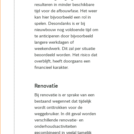
resulteren in minder beschikbare
6.7 Uitvoering
tijd voor de afbouwfase. Het weer
6.8 Keuringen
kan hier bijvoorbeeld een rol in
6.9 Opleveren
spelen. Desondanks is er bij
7. Instandhouding
nieuwbouw nog voldoende tijd om
te anticiperen door bijvoorbeeld
langere werkdagen of
weekendwerk. Dit zal per situatie
beoordeeld worden. Het risico dat
overblijft, heeft doorgaans een
financieel karakter.
Renovatie
Bij renovatie is er sprake van een
bestaand wegennet dat tijdelijk
wordt onttrokken voor de
weggebruiker. In dit geval worden
verschillende renovatie- en
onderhoudsactiviteiten
gecombineerd in veelal tamelijk