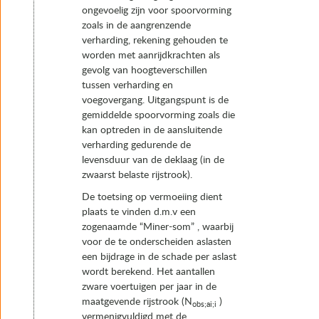
ongevoelig zijn voor spoorvorming
zoals in de aangrenzende
verharding, rekening gehouden te
worden met aanrijdkrachten als
gevolg van hoogteverschillen
tussen verharding en
voegovergang. Uitgangspunt is de
gemiddelde spoorvorming zoals die
kan optreden in de aansluitende
verharding gedurende de
levensduur van de deklaag (in de
zwaarst belaste rijstrook).
De toetsing op vermoeiing dient
plaats te vinden d.m.v een
zogenaamde “Miner-som” , waarbij
voor de te onderscheiden aslasten
een bijdrage in de schade per aslast
wordt berekend. Het aantallen
zware voertuigen per jaar in de
maatgevende rijstrook (N
)
obs;ai;i
vermenigvuldigd met de