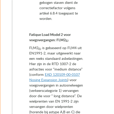
gebogen staven dient de
correctiefactor volgens
artikel 6.8.4 toegepast te
worden.
Fatique Load Model 2 voor
voegovergangen: FLM2
EJ
FLM2
is gebaseerd op FLM4 uit
EJ
EN1991-2, maar uitgewerkt naar
een reeks standaard asbelastingen.
Hier zijn in de RTD 1007-2 de
asfracties voor “medium distance”
(conform
EAD 120109-00-0107
Nosing Expansion Joints
) voor
voegovergangen in autosnelwegen
(verkeerscategorie 1) vervangen
door die voor “ long distance”. De
wielprenten van EN 1991-2 zijn
vervangen door wielprenten
(horende bij astype A,B en C) die