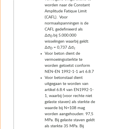
worden naar de Constant
Amplitude Fatique Limit
(CAFL). Voor
normaalspanningen is de
CAFL gedefinieerd als
Δσ
bij 5.000.000
D
wisselingen waarbij geldt:
Δσ
= 0,737 Δσ
D
c
Voor beton dient de
vermoeiingssterkte te
worden getoetst conform
NEN-EN 1992-1-1 art 6.8.7
Voor betonstaal dient
uitgegaan te worden van
artikel 6.8.4 van EN1992-1-
1, waarbij (voor rechte niet
gelaste staven) als sterkte de
waarde bij N=108 mag
worden aangehouden: 97,5
MPa. Bij gelaste staven geldt
als sterkte 35 MPa. Bij