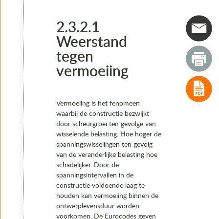
2.2 Functionele eisen
2.3 RAMS aspecteisen
2.3.1 Betrouwbaarheid
2.3.2.1
2.3.2 Beschikbaarheid (ontwerplevensduur)
Weerstand
2.3.2.1 Weerstand tegen vermoeiing
tegen
2.3.2.2 Weerstand tegen slijtage
2.3.2.3 Weerstand tegen aantasting
vermoeiing
2.3.3 Onderhoudbaarheid en vervangbaarheid
2.3.4 Veiligheid
2.4 Verificatie en validatie van het ontwerp
Vermoeiing is het fenomeen
2.5 Eisen m.b.t. instandhouding
waarbij de constructie bezwijkt
3. Vervormingen van kunstwerken en voegbewegingen
door scheurgroei ten gevolge van
4. Typen voegovergangen
wisselende belasting. Hoe hoger de
5. Het keuzeproces van voegovergangen
spanningswisselingen ten gevolg
6. Realisatie
van de veranderlijke belasting hoe
7. Instandhouding
schadelijker. Door de
spanningsintervallen in de
constructie voldoende laag te
houden kan vermoeiing binnen de
ontwerplevensduur worden
voorkomen. De Eurocodes geven