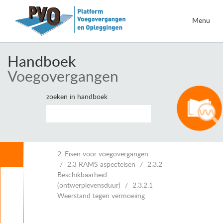
Menu
Handboek
Voegovergangen
zoeken in handboek
Inhoud
2. Eisen voor voegovergangen
2.3 RAMS aspecteisen
2.3.2
Beschikbaarheid
Leeswijzer
(ontwerplevensduur)
2.3.2.1
1. Inleiding voegovergangen
Weerstand tegen vermoeiing
2. Eisen voor voegovergangen
2.1 Overzicht (vigerende) regelgeving