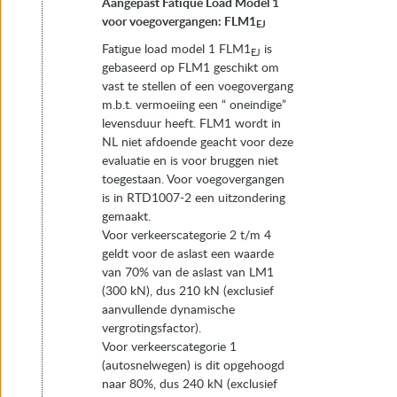
Aangepast Fatique Load Model 1
voor voegovergangen: FLM1
EJ
Fatigue load model 1 FLM1
is
EJ
gebaseerd op FLM1 geschikt om
vast te stellen of een voegovergang
m.b.t. vermoeiing een “ oneindige”
levensduur heeft. FLM1 wordt in
NL niet afdoende geacht voor deze
evaluatie en is voor bruggen niet
toegestaan. Voor voegovergangen
is in RTD1007-2 een uitzondering
gemaakt.
Voor verkeerscategorie 2 t/m 4
geldt voor de aslast een waarde
van 70% van de aslast van LM1
(300 kN), dus 210 kN (exclusief
aanvullende dynamische
vergrotingsfactor).
Voor verkeerscategorie 1
(autosnelwegen) is dit opgehoogd
naar 80%, dus 240 kN (exclusief