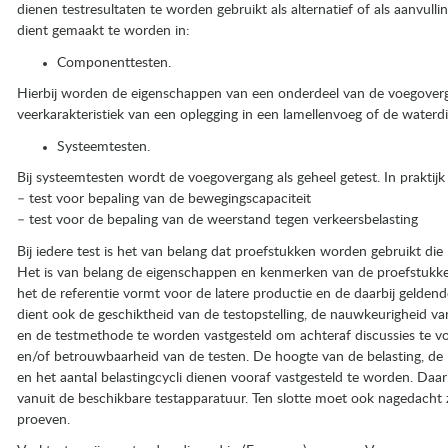
dienen testresultaten te worden gebruikt als alternatief of als aanvul
dient gemaakt te worden in:
Componenttesten.
Hierbij worden de eigenschappen van een onderdeel van de voegoverg
veerkarakteristiek van een oplegging in een lamellenvoeg of de waterdi
Systeemtesten.
Bij systeemtesten wordt de voegovergang als geheel getest. In praktijk
– test voor bepaling van de bewegingscapaciteit
– test voor de bepaling van de weerstand tegen verkeersbelasting
Bij iedere test is het van belang dat proefstukken worden gebruikt die r
Het is van belang de eigenschappen en kenmerken van de proefstukk
het de referentie vormt voor de latere productie en de daarbij geldend
dient ook de geschiktheid van de testopstelling, de nauwkeurigheid v
en de testmethode te worden vastgesteld om achteraf discussies te 
en/of betrouwbaarheid van de testen. De hoogte van de belasting, de be
en het aantal belastingcycli dienen vooraf vastgesteld te worden. Daar
vanuit de beschikbare testapparatuur. Ten slotte moet ook nagedacht zi
proeven.