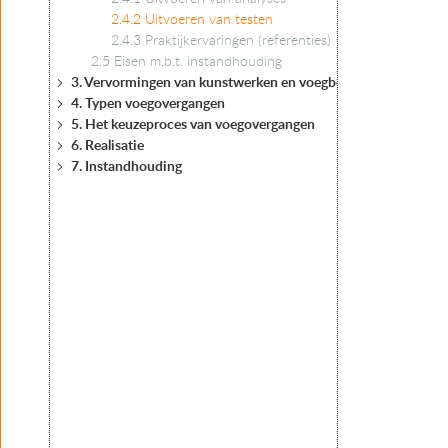
2.4.2 Uitvoeren van testen
2.4.3 Praktijkervaringen (referenties)
2.5 Eisen m.b.t. instandhouding
3. Vervormingen van kunstwerken en voegbewegingen
4. Typen voegovergangen
5. Het keuzeproces van voegovergangen
6. Realisatie
7. Instandhouding