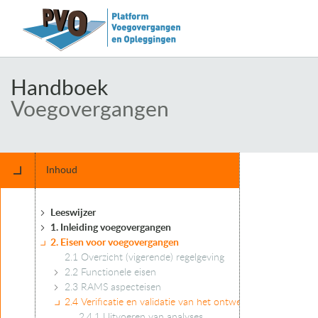
Handboek
Voegovergangen
Inhoud
Leeswijzer
1. Inleiding voegovergangen
2. Eisen voor voegovergangen
2.1 Overzicht (vigerende) regelgeving
2.2 Functionele eisen
2.3 RAMS aspecteisen
2.4 Verificatie en validatie van het ontwerp
2.4.1 Uitvoeren van analyses