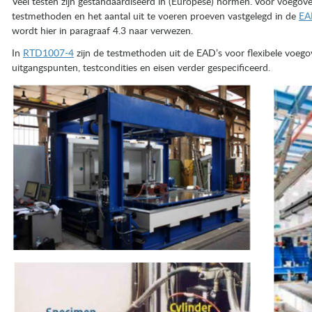
Veel testen zijn gestandaardiseerd in (Europese) normen. Voor voegove
testmethoden en het aantal uit te voeren proeven vastgelegd in de
EA
wordt hier in paragraaf 4.3 naar verwezen.
In
RTD1007-4
zijn de testmethoden uit de EAD’s voor flexibele voeg
uitgangspunten, testcondities en eisen verder gespecificeerd.